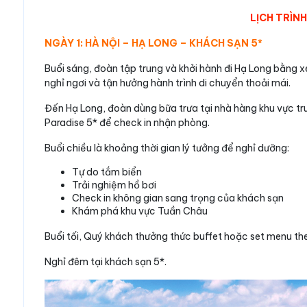
LỊCH TRÌNH
NGÀY 1: HÀ NỘI – HẠ LONG – KHÁCH SẠN 5*
Buổi sáng, đoàn tập trung và khởi hành đi Hạ Long bằng xe
nghỉ ngơi và tận hưởng hành trình di chuyển thoải mái.
Đến Hạ Long, đoàn dùng bữa trưa tại nhà hàng khu vực tr
Paradise 5* để check in nhận phòng.
Buổi chiều là khoảng thời gian lý tưởng để nghỉ dưỡng:
Tự do tắm biển
Trải nghiệm hồ bơi
Check in không gian sang trọng của khách sạn
Khám phá khu vực Tuần Châu
Buổi tối, Quý khách thưởng thức buffet hoặc set menu th
Nghỉ đêm tại khách sạn 5*.