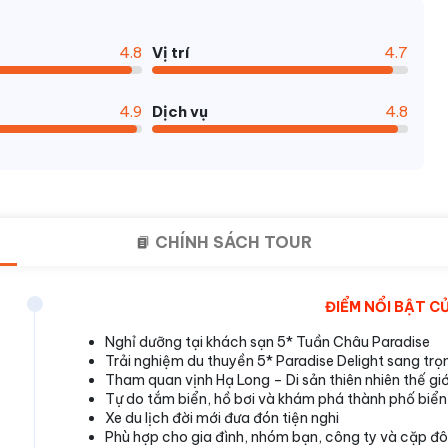
4.8
Vị trí
4.7
4.9
Dịch vụ
4.8
CHÍNH SÁCH TOUR
ĐIỂM NỔI BẬT C
Nghỉ dưỡng tại khách sạn 5* Tuần Châu Paradise
Trải nghiệm du thuyền 5* Paradise Delight sang trọ
Tham quan vịnh Hạ Long – Di sản thiên nhiên thế giớ
Tự do tắm biển, hồ bơi và khám phá thành phố biể
Xe du lịch đời mới đưa đón tiện nghi
Phù hợp cho gia đình, nhóm bạn, công ty và cặp đô