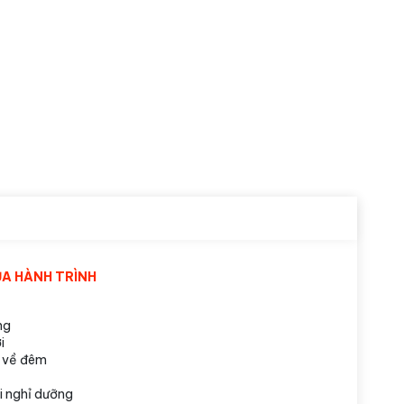
ỦA HÀNH TRÌNH
ng
i
n về đêm
i nghỉ dưỡng